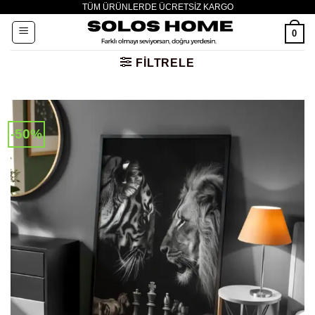
TÜM ÜRÜNLERDE ÜCRETSİZ KARGO
İçeriğe
atla
0
FILTRELE
-50%