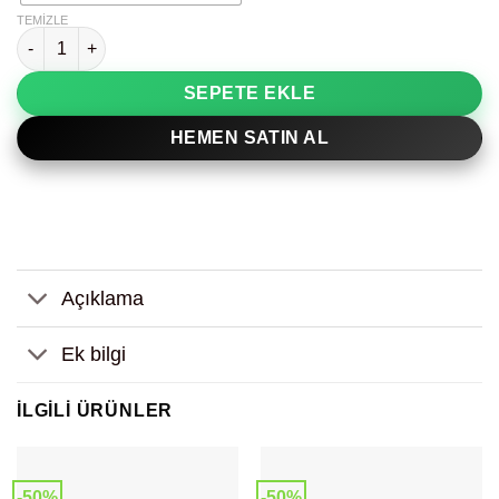
TEMIZLE
Aslanlar ve Satranç Dekoratif Tablo adet
SEPETE EKLE
HEMEN SATIN AL
Açıklama
Ek bilgi
İLGILI ÜRÜNLER
-50%
-50%