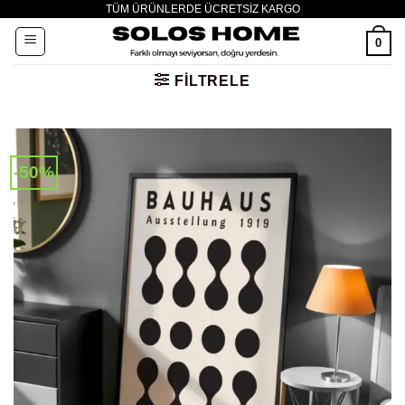
TÜM ÜRÜNLERDE ÜCRETSİZ KARGO
İçeriğe
atla
0
FILTRELE
-50%