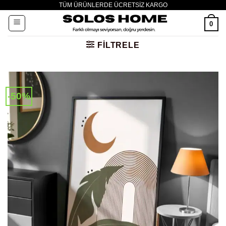
TÜM ÜRÜNLERDE ÜCRETSİZ KARGO
İçeriğe
atla
0
FILTRELE
-50%