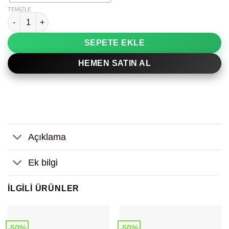
TEMIZLE
Boho Soyut Duygu Dekoratif Tablo adet
SEPETE EKLE
HEMEN SATIN AL
Açıklama
Ek bilgi
İLGILI ÜRÜNLER
-50%
-50%