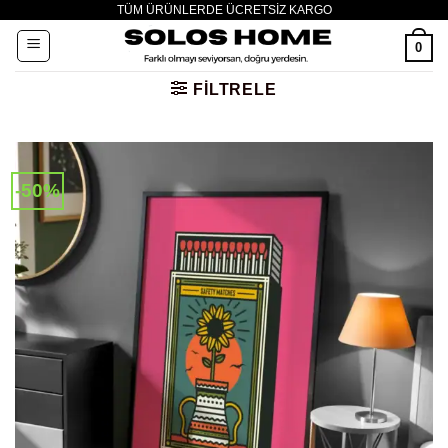
TÜM ÜRÜNLERDE ÜCRETSİZ KARGO
İçeriğe
atla
0
FILTRELE
-50%