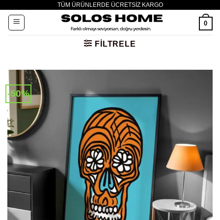
TÜM ÜRÜNLERDE ÜCRETSİZ KARGO
İçeriğe
atla
0
FILTRELE
-50%