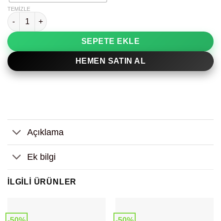
TEMIZLE
İyi Enerji Soyut Sanat Dekoratif Tablo adet
SEPETE EKLE
HEMEN SATIN AL
Açıklama
Ek bilgi
İLGILI ÜRÜNLER
-50%
-50%