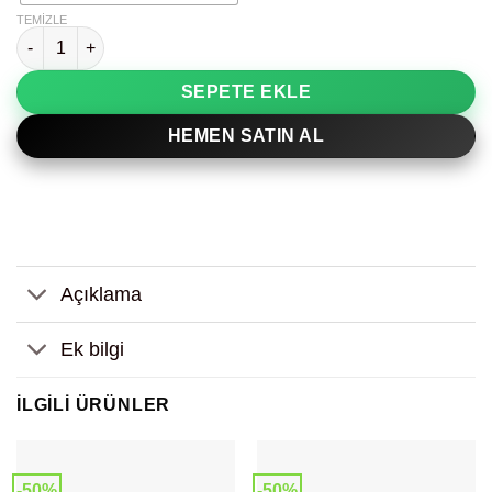
TEMIZLE
Kareli Göz Detay Dekoratif Tablo adet
SEPETE EKLE
HEMEN SATIN AL
Açıklama
Ek bilgi
İLGILI ÜRÜNLER
-50%
-50%