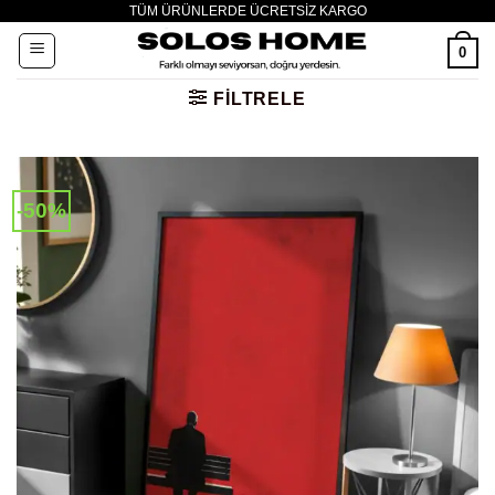
TÜM ÜRÜNLERDE ÜCRETSİZ KARGO
İçeriğe
atla
0
FILTRELE
-50%