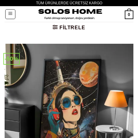
TÜM ÜRÜNLERDE ÜCRETSİZ KARGO
İçeriğe
atla
0
FILTRELE
-50%