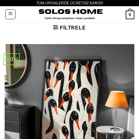
TÜM ÜRÜNLERDE ÜCRETSİZ KARGO
İçeriğe
atla
0
FILTRELE
-50%