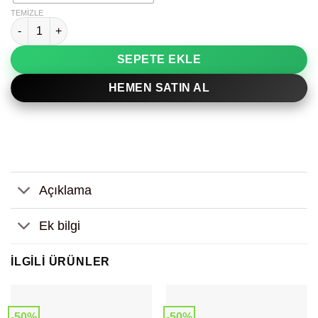
TEMIZLE
Ördek Desenli Tasarım Tablo adet
SEPETE EKLE
HEMEN SATIN AL
Açıklama
Ek bilgi
İLGILI ÜRÜNLER
-50%
-50%