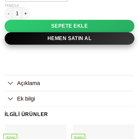
TEMIZLE
Parça Renkli Kadın Yüzü Dekoratif Tablo adet
SEPETE EKLE
HEMEN SATIN AL
Açıklama
Ek bilgi
İLGILI ÜRÜNLER
-50%
-50%