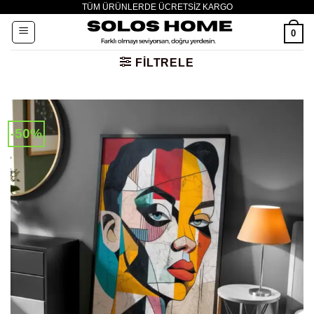
TÜM ÜRÜNLERDE ÜCRETSİZ KARGO
İçeriğe
atla
0
FILTRELE
-50%