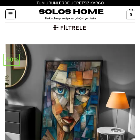
TÜM ÜRÜNLERDE ÜCRETSİZ KARGO
İçeriğe
atla
0
FILTRELE
-50%