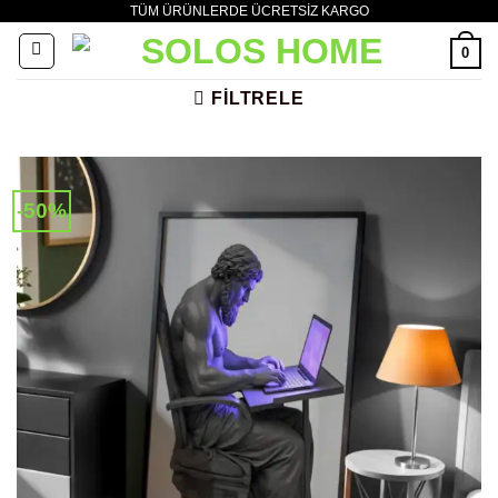
TÜM ÜRÜNLERDE ÜCRETSİZ KARGO
İçeriğe
atla
0
FILTRELE
-50%