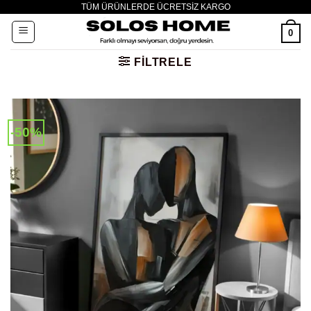
TÜM ÜRÜNLERDE ÜCRETSİZ KARGO
İçeriğe
atla
0
FILTRELE
-50%