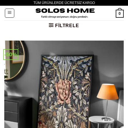
TÜM ÜRÜNLERDE ÜCRETSİZ KARGO
İçeriğe
atla
0
FILTRELE
-50%