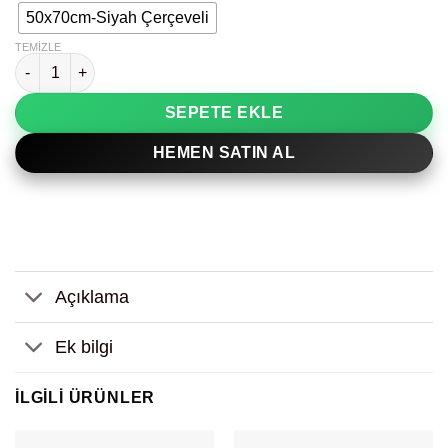
50x70cm-Siyah Çerçeveli
TEMIZLE
Soyut Çiçek Yaprak Tasarımı Renkli Dekoratif Tablo adet
SEPETE EKLE
HEMEN SATIN AL
Açıklama
Ek bilgi
İLGILI ÜRÜNLER