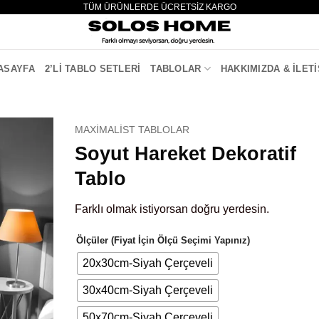
TÜM ÜRÜNLERDE ÜCRETSİZ KARGO
ASAYFA
2’LI TABLO SETLERI
TABLOLAR
HAKKIMIZDA & İLETI
MAXIMALIST TABLOLAR
Soyut Hareket Dekoratif
Tablo
Farklı olmak istiyorsan doğru yerdesin.
Ölçüler (Fiyat İçin Ölçü Seçimi Yapınız)
20x30cm-Siyah Çerçeveli
30x40cm-Siyah Çerçeveli
50x70cm-Siyah Çerçeveli