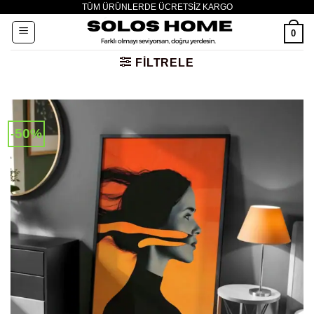
TÜM ÜRÜNLERDE ÜCRETSİZ KARGO
İçeriğe
atla
0
FILTRELE
-50%