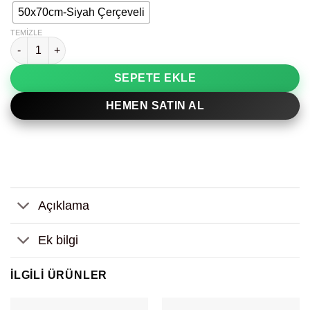
50x70cm-Siyah Çerçeveli
TEMIZLE
Turuncu Detay Kadın Figür Dekoratif Tablo adet
SEPETE EKLE
HEMEN SATIN AL
Açıklama
Ek bilgi
İLGILI ÜRÜNLER