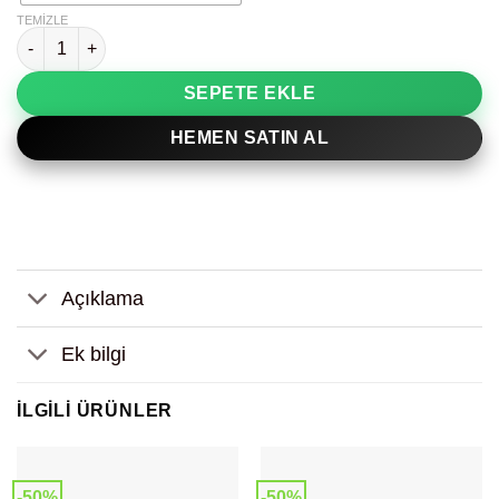
TEMIZLE
Çizgi Detay Yüz Figür Dekoratif Tablo adet
SEPETE EKLE
HEMEN SATIN AL
Açıklama
Ek bilgi
İLGILI ÜRÜNLER
-50%
-50%