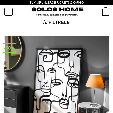
TÜM ÜRÜNLERDE ÜCRETSİZ KARGO
İçeriğe
atla
0
FILTRELE
-50%