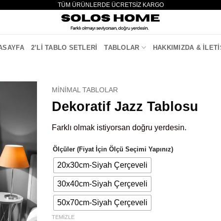
TÜM ÜRÜNLERDE ÜCRETSİZ KARGO
ASAYFA
2’LI TABLO SETLERI
TABLOLAR
HAKKIMIZDA & İLETI
MINIMAL TABLOLAR
Dekoratif Jazz Tablosu
Farklı olmak istiyorsan doğru yerdesin.
Ölçüler (Fiyat İçin Ölçü Seçimi Yapınız)
20x30cm-Siyah Çerçeveli
30x40cm-Siyah Çerçeveli
50x70cm-Siyah Çerçeveli
TEMIZLE