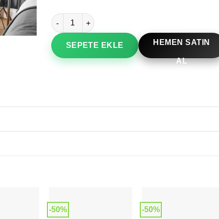
Dekoratif Jazz Tablosu adet
HEMEN SATIN
SEPETE EKLE
AL
-50%
-50%