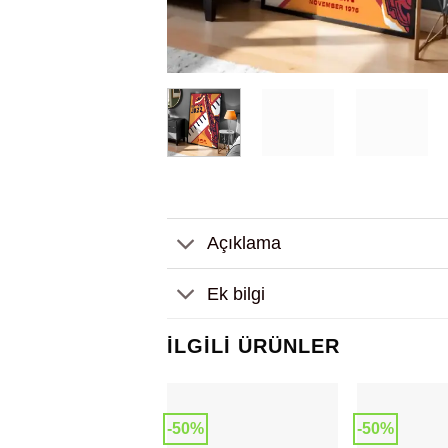
Açıklama
Ek bilgi
İLGILI ÜRÜNLER
-50%
-50%